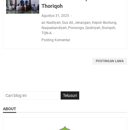
Thoriqoh
Agustus 31, 2025
an Nadliyah
,
Gus Ali
,
Jenangan
,
Kepoh Buntung
,
Naqsabandiyah
,
Ponorogo
,
Qodiriyah
,
thoriqoh
,
TQN-A
Posting Komentar
POSTINGAN LAMA
ABOUT