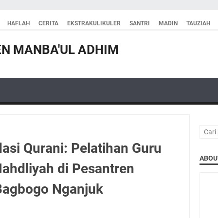
HAFLAH
CERITA
EKSTRAKULIKULER
SANTRI
MADIN
TAUZIAH
N MANBA'UL ADHIM
i Qurani: Pelatihan Guru
ABOU
hdliyah di Pesantren
Bagbogo Nganjuk