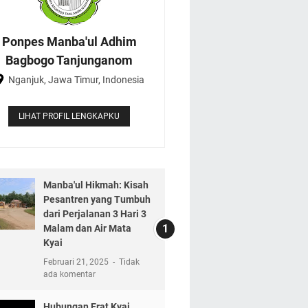
Ponpes Manba'ul Adhim
Bagbogo Tanjunganom
Nganjuk, Jawa Timur, Indonesia
LIHAT PROFIL LENGKAPKU
Manba'ul Hikmah: Kisah
Pesantren yang Tumbuh
dari Perjalanan 3 Hari 3
Malam dan Air Mata
Kyai
Februari 21, 2025
Tidak
ada komentar
Hubungan Erat Kyai