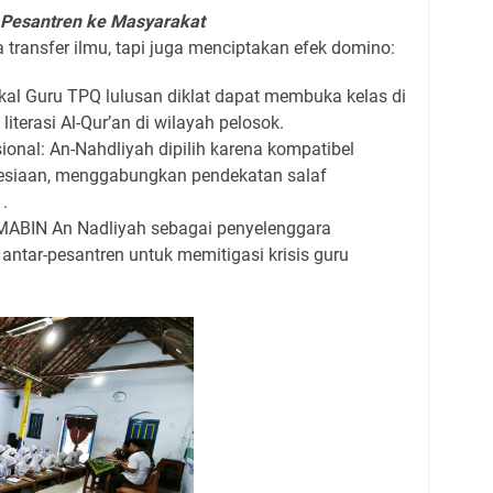
 Pesantren ke Masyarakat
da transfer ilmu, tapi juga menciptakan efek domino:
al Guru TPQ lulusan diklat dapat membuka kelas di
iterasi Al-Qur’an di wilayah pelosok.
ional: An-Nahdliyah dipilih karena kompatibel
esiaan, menggabungkan pendekatan salaf
n .
 MABIN An Nadliyah sebagai penyelenggara
antar-pesantren untuk memitigasi krisis guru