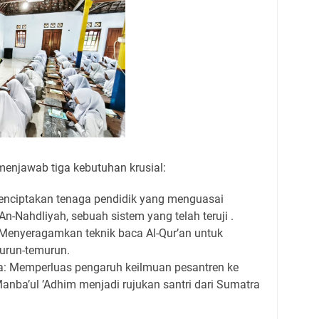
i menjawab tiga kebutuhan krusial:
enciptakan tenaga pendidik yang menguasai
An-Nahdliyah, sebuah sistem yang telah teruji .
 Menyeragamkan teknik baca Al-Qur’an untuk
turun-temurun.
a: Memperluas pengaruh keilmuan pesantren ke
anba’ul ’Adhim menjadi rujukan santri dari Sumatra