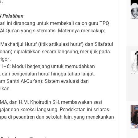
a .
i Pelatihan
hari ini dirancang untuk membekali calon guru TPQ
Al-Qur’an yang sistematis. Materinya mencakup:
Makharijul Huruf (titik artikulasi huruf) dan Silafatul
nan) dipraktikkan secara langsung, merujuk pada
rigor .
id 1–6: Modul berjenjang untuk memudahkan
 dari pengenalan huruf hingga tahap lanjut.
m Santri Al-Qur’an): Sistem evaluasi dan
dikan.
n, MA, dan H.M. Khoirudin SH, membawakan sesi
ajar dan koreksi langsung. Pendekatan ini selaras
upa di pesantren dan sekolah lain, yang menekankan