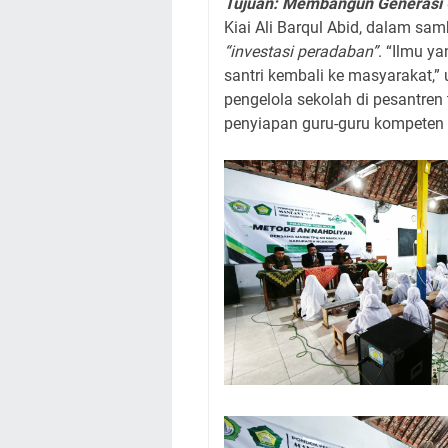
Tujuan: Membangun Generasi 
Kiai Ali Barqul Abid, dalam s
“investasi peradaban”
. “Ilmu ya
santri kembali ke masyarakat,” u
pengelola sekolah di pesantren
penyiapan guru-guru kompeten 