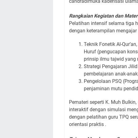
candradimuka kaderisasi ulam
Rangkaian Kegiatan dan Mater
Pelatihan intensif selama tiga 
dengan keterampilan mengajar 
Teknik Fonetik Al-Qur’an, 
Huruf (pengucapan konso
prinsip ilmu tajwid yang 
Strategi Pengajaran Jil
pembelajaran anak-anak,
Pengelolaan PSQ (Progra
penjaminan mutu pendi
Pemateri seperti K. Muh Bulki
interaktif dengan simulasi meng
dengan pelatihan guru TPQ ser
orientasi praktis .