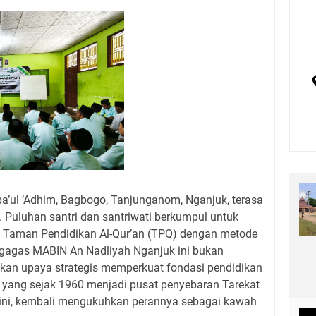
a’ul ’Adhim, Bagbogo, Tanjunganom, Nganjuk, terasa
 Puluhan santri dan santriwati berkumpul untuk
ru Taman Pendidikan Al-Qur’an (TPQ) dengan metode
igagas MABIN An Nadliyah Nganjuk ini bukan
nkan upaya strategis memperkuat fondasi pendidikan
n yang sejak 1960 menjadi pusat penyebaran Tarekat
ini, kembali mengukuhkan perannya sebagai kawah