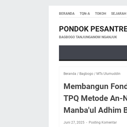
BERANDA
TQN-A
TOKOH
SEJARAH
PONDOK PESANTRE
BAGBOGO TANJUNGANOM NGANJUK
Beranda
/
Bagbogo
/
MTs Ulumuddin
Membangun Fondas
TPQ Metode An-Na
Manba'ul Adhim 
Juni 27, 2025
Posting Komentar